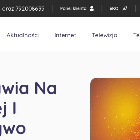
3
oraz
792008635
Panel klienta
eKO
Aktualności
Internet
Telewizja
Te
awia Na
j I
ywo