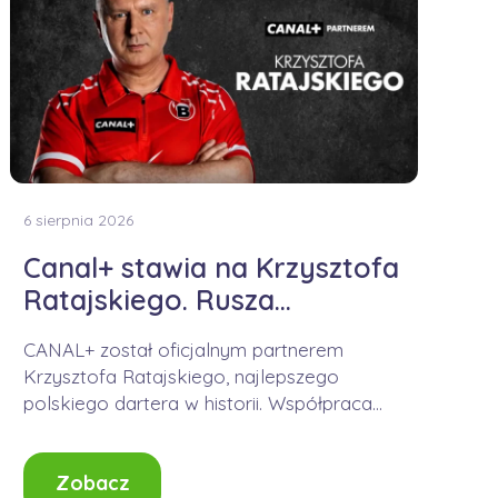
6 sierpnia 2026
Canal+ stawia na Krzysztofa
Ratajskiego. Rusza
współpraca
CANAL+ został oficjalnym partnerem
Krzysztofa Ratajskiego, najlepszego
polskiego dartera w historii. Współpraca
obejmuje nie tylko obecność logo podczas
turniejów PDC,...
Zobacz