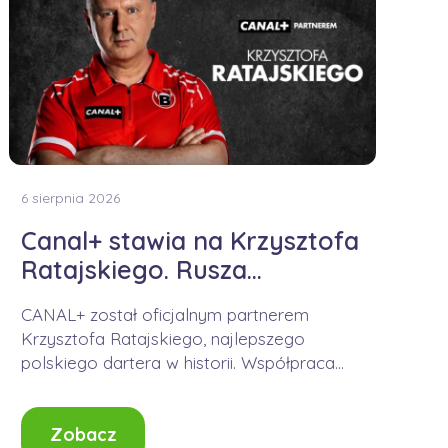
6 sierpnia 2026
Canal+ stawia na Krzysztofa
Ratajskiego. Rusza
współpraca
CANAL+ został oficjalnym partnerem
Krzysztofa Ratajskiego, najlepszego
polskiego dartera w historii. Współpraca
obejmuje nie tylko obecność logo podczas
turniejów PDC,...
Zobacz