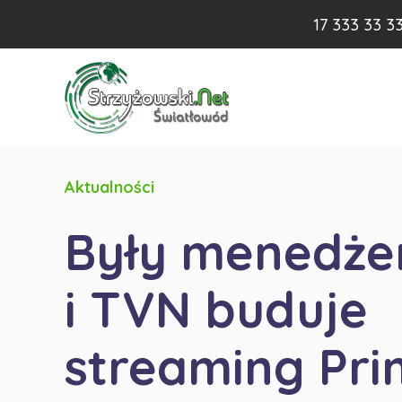
17 333 33 3
Aktualności
Były menedże
i TVN buduje
streaming Pr