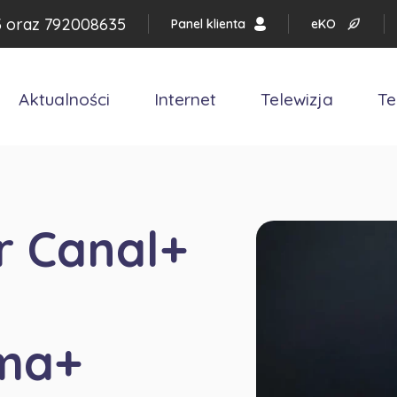
3
oraz
792008635
Panel klienta
eKO
Aktualności
Internet
Telewizja
Te
r Canal+
ima+