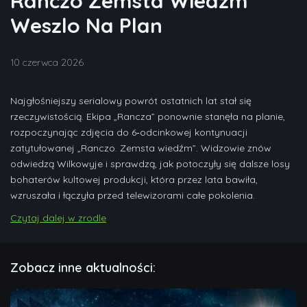
Ranczo Zemsta Wiedzm
Weszlo Na Plan
10 czerwca 2026
Najgłośniejszy serialowy powrót ostatnich lat stał się
rzeczywistością. Ekipa „Rancza” ponownie stanęła na planie,
rozpoczynając zdjęcia do 6‑odcinkowej kontynuacji
zatytułowanej „Ranczo. Zemsta wiedźm”. Widzowie znów
odwiedzą Wilkowyje i sprawdzą, jak potoczyły się dalsze losy
bohaterów kultowej produkcji, która przez lata bawiła,
wzruszała i łączyła przed telewizorami całe pokolenia.
Czytaj dalej w zrodle
Zobacz inne aktualności: