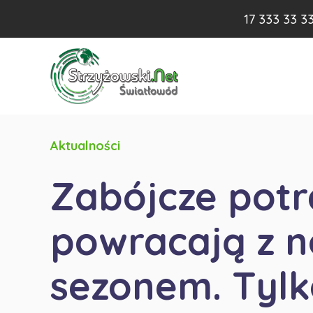
17 333 33 3
Aktualności
Zabójcze pot
powracają z 
sezonem. Tylk