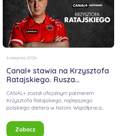
6 sierpnia 2026
Canal+ stawia na Krzysztofa
Ratajskiego. Rusza
współpraca
CANAL+ został oficjalnym partnerem
Krzysztofa Ratajskiego, najlepszego
polskiego dartera w historii. Współpraca
obejmuje nie tylko obecność logo podczas
turniejów PDC,...
Zobacz