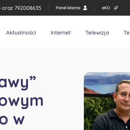
3
oraz
792008635
Panel klienta
eKO
Aktualności
Internet
Telewizja
Te
rawy”
nowym
o w